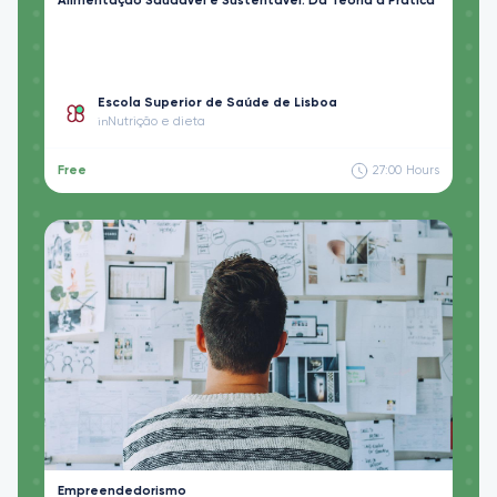
Alimentação Saudável e Sustentável: Da Teoria à Prática
Escola Superior de Saúde de Lisboa
Nutrição e dieta
in
Free
27:00
Hours
Empreendedorismo