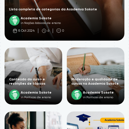
Lista completa de categorias da Academia Sokote
Academia Sokote
in Noções básicas de ensino
8 Oct 2024
6
0
Conteúdo do curso e
Moderação e qualidade de
restrições de tópicos
cursos na Academia Sokote
Academia Sokote
Academia Sokote
in Políticas de ensino
in Políticas de ensino