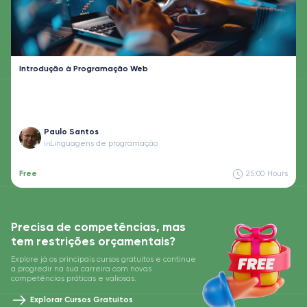
Introdução à Programação Web
Paulo Santos
Linguagens de programação
in
Free
25:00
Hours
Precisa de competências, mas
tem restrições orçamentais?
Explore já os principais cursos gratuitos e continue
a progredir na sua carreira com novas
competências práticas e valiosas.
Explorar Cursos Gratuitos