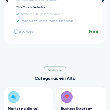
com foco prático e certificação.
This Course Includes:
Ambiente de Desenvolvimento
Páginas Estáticas vs Páginas Dinâmicas
Sintaxe Básica da Linguagem de Programação PHP
Free
25:00 Hours
Aprofundando os conhecimentos de formulários em
PHP
Conectividade com Bases de Dados Relacionais
Tendências
Categorias em Alta
Marketing digital
Business Strategy