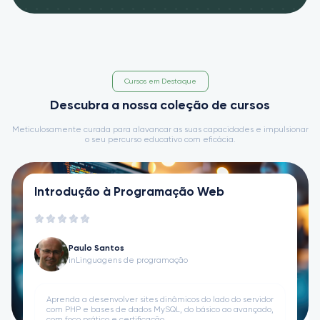
Cursos em Destaque
Descubra a nossa coleção de cursos
Meticulosamente curada para alavancar as suas capacidades e impulsionar
o seu percurso educativo com eficácia.
Introdução à Programação Web
Paulo Santos
in
Linguagens de programação
Aprenda a desenvolver sites dinâmicos do lado do servidor
com PHP e bases de dados MySQL, do básico ao avançado,