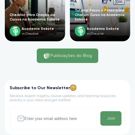
Tutorial Passo a Passo para
Checklist para Criação de
Criar um Curso na Academia
Cursos na Academia Sokote
Sokote
Academia Sokote
Academia Sokote
in Checklist
in Checklist
Publicações do Blog
Subscribe to Our Newsletter
Receive expert insights, course updates, and learning resources
directly in your inbox and get notified
Join