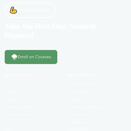
Let’s get started now!
Take the First Step Towards
Mastery!
Enroll on Courses
Additional Links
Terms & Policies
Login
Terms of Service
Register
Privacy Policy
Contact
Cookies
Certificate Validation
Community Guidelines
Become Instructor
Data Exclusion
About
Reward Points
Blog
Refund Policy