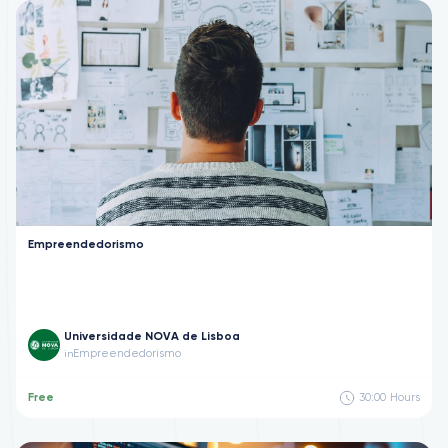
Empreendedorismo
Universidade NOVA de Lisboa
Empreendedorismo
in
Free
30:00
Hours